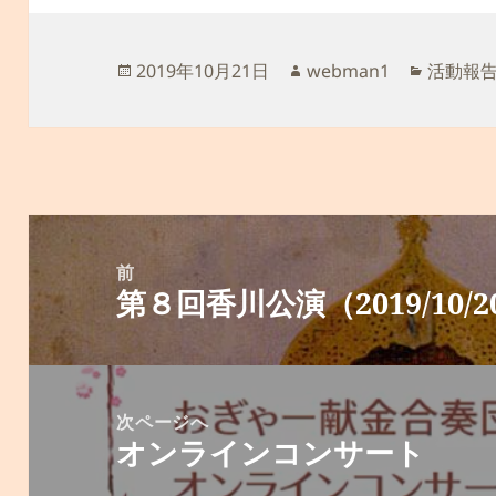
投
作
カ
2019年10月21日
webman1
活動報
稿
成
テ
日:
者
ゴ
リ
ー
投
稿
前
第８回香川公演（2019/10/2
ナ
前
ビ
の
ゲ
投
ー
稿:
次ページへ
シ
オンラインコンサート
次
ョ
の